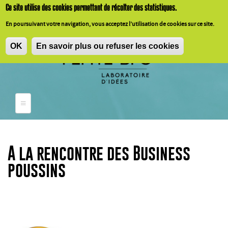
Aller au contenu principal
Ce
site
utilise
des cookies
permettant
de
récolter
des
statistiques
.
En
poursuivant
votre
navigation,
vous
acceptez
l’utilisation
de cookies
sur
ce
site.
OK
En savoir plus ou refuser les cookies
A la rencontre des Business
poussins