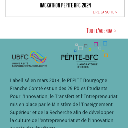
HACKATHON PEPITE BFC 2024
LIRE LA SUITE
Tout l'agenda
Labellisé en mars 2014, le PEPITE Bourgogne
Franche Comté est un des 29 Pôles Etudiants
Pour l’Innovation, le Transfert et l’Entrepreneuriat
mis en place par le Ministère de l'Enseignement
Supérieur et de la Recherche afin de développer
la culture de l’entrepreneuriat et de l’innovation