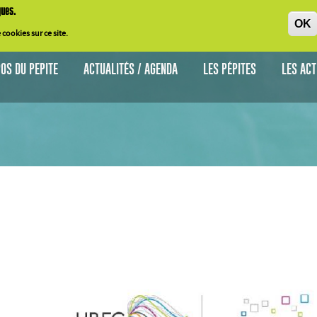
ques
.
OK
 cookies
sur
ce
site.
OS DU PEPITE
ACTUALITÉS / AGENDA
LES PÉPITES
LES AC