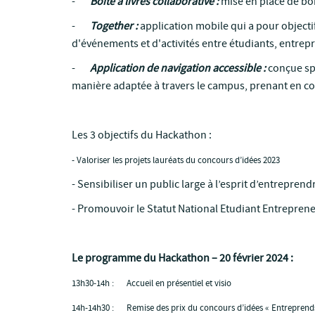
-
Boîte à livres collaborative :
mise en place de boî
-
Together :
application mobile qui a pour objectif
d'événements et d'activités entre étudiants, entrepr
-
Application de navigation accessible :
conçue spé
manière adaptée à travers le campus, prenant en co
Les 3 objectifs du Hackathon :
- Valoriser les projets lauréats du concours d’idées 2023
- Sensibiliser un public large à l’esprit d’entreprend
- Promouvoir le Statut National Etudiant Entrepren
Le programme du Hackathon
– 20 février 2024 :
13h30-14h : Accueil en présentiel
et visio
14h-14h30 : Remise des prix du concours d’idées « Entreprends p