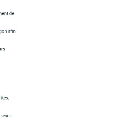
ment de
ion afin
urs
ttes,
 sexes