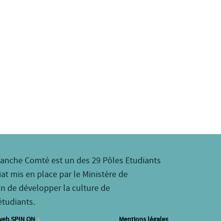
ranche Comté est un des 29 Pôles Etudiants
iat mis en place par le Ministère de
in de développer la culture de
étudiants.
web SPIN ON
Mentions légales