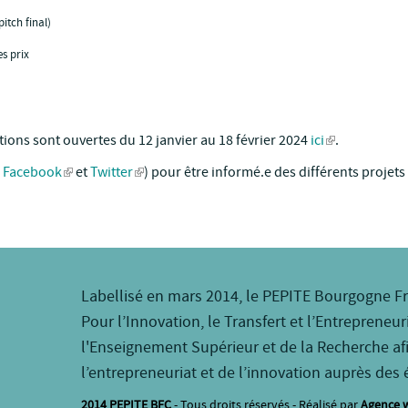
itch final)
es prix
tions sont ouvertes du 12 janvier au 18 février 2024
ici
.
,
Facebook
et
Twitter
) pour être informé.e des différents projets
Labellisé en mars 2014, le PEPITE Bourgogne F
Pour l’Innovation, le Transfert et l’Entrepreneur
l'Enseignement Supérieur et de la Recherche af
l’entrepreneuriat et de l’innovation auprès des 
2014 PEPITE BFC
- Tous droits réservés - Réalisé par
Agence 