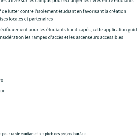
tes à livre sur les campus pour échanger les livres entre étudiants
 de lutter contre l'isolement étudiant en favorisant la création
ises locales et partenaires
cifiquement pour les étudiants handicapés, cette application gui
nsidération les rampes d'accès et les ascenseurs accessibles
re
eur
our ta vie étudiante ! » + pitch des projets lauréats