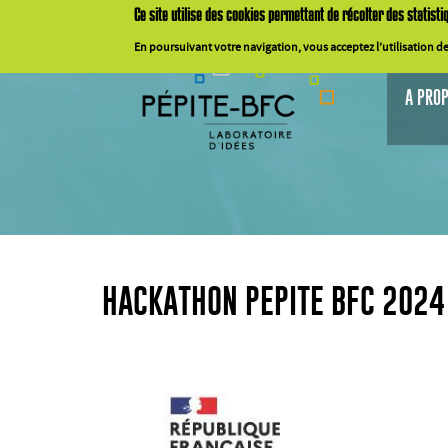
Aller au contenu principal
Ce
site
utilise
des cookies
permettant
de
récolter
des
statisti
En
poursuivant
votre
navigation,
vous
acceptez
l’utilisation
de
A PROP
HACKATHON PEPITE BFC 2024