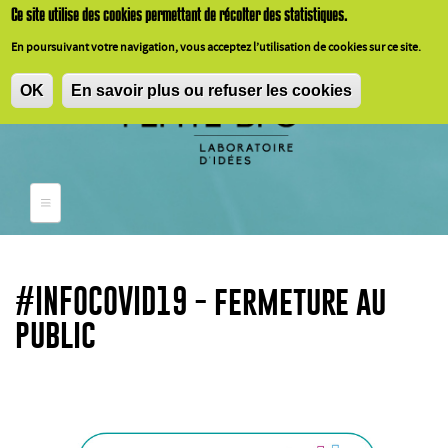
Aller au contenu principal
Ce
site
utilise
des cookies
permettant
de
récolter
des
statistiques
.
En
poursuivant
votre
navigation,
vous
acceptez
l’utilisation
de cookies
sur
ce
site.
OK
En savoir plus ou refuser les cookies
#INFOCOVID19 - fermeture au
public