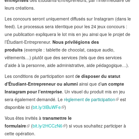
entreprises
des Étudiants-Entrepreneurs, par l'intermédiaire de
leurs créations.
Les concours seront uniquement diffusés sur Instagram (dans le
feed). Le processus sera identique pour les 24 jeux concours :
une publication expliquera le lot mis en
jeu
ainsi que le projet de
l’Étudiant-Entrepreneur.
Nous privilégions des
produits
(exemple : tablette de chocolat, casque audio,
vêtements…) plutôt que des services (tels que des services
d’aide à la personne, aide administrative, aide pédagogique…).
Les conditions de participation sont d
e disposer du statut
d'
Étudiant-Entrepreneur ou alumni
ainsi que d’
un compte
Instagram pour l’entreprise
. Un visuel du produit mis en
jeu
sera également demandé. Le
règlement de participation
est
disponible ici (
bit.ly/3lBuWFe
)
Vous êtes invités à
transmettre le
formulaire
(
bit.ly/2HCCzN6
) si vous souhaitez participer à
cette opération.