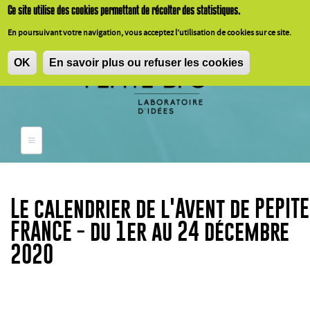
Aller au contenu principal
Ce
site
utilise
des cookies
permettant
de
récolter
des
statistiques
.
En
poursuivant
votre
navigation,
vous
acceptez
l’utilisation
de cookies
sur
ce
site.
OK
En savoir plus ou refuser les cookies
Le calendrier de l'Avent de PEPITE
FRANCE - du 1er au 24 décembre
2020