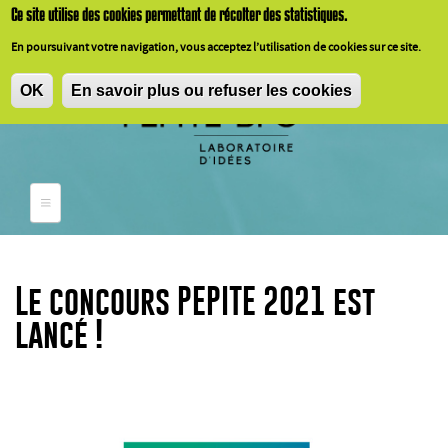
Aller au contenu principal
Ce
site
utilise
des cookies
permettant
de
récolter
des
statistiques
.
En
poursuivant
votre
navigation,
vous
acceptez
l’utilisation
de cookies
sur
ce
site.
OK
En savoir plus ou refuser les cookies
Le concours PEPITE 2021 est
lancé !