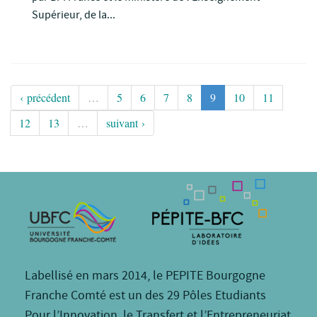
Supérieur, de la...
‹ précédent
…
5
6
7
8
9
10
11
12
13
…
suivant ›
Labellisé en mars 2014, le PEPITE Bourgogne
Franche Comté est un des 29 Pôles Etudiants
Pour l’Innovation, le Transfert et l’Entrepreneuriat