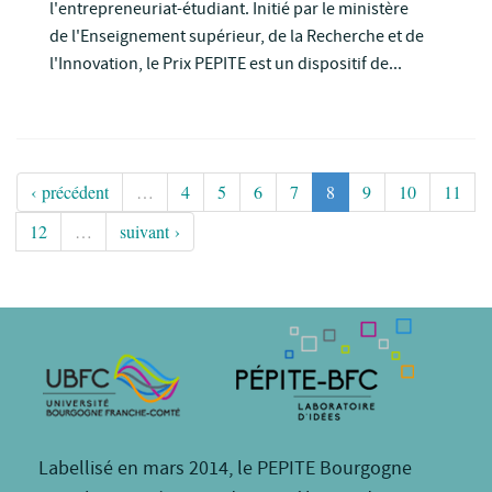
l'entrepreneuriat-étudiant. Initié par le ministère
de l'Enseignement supérieur, de la Recherche et de
l'Innovation, le Prix PEPITE est un dispositif de...
‹ précédent
…
4
5
6
7
8
9
10
11
12
…
suivant ›
Labellisé en mars 2014, le PEPITE Bourgogne