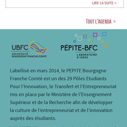
LIRE LA SUITE
Tout l'agenda
Labellisé en mars 2014, le PEPITE Bourgogne
Franche Comté est un des 29 Pôles Etudiants
Pour l’Innovation, le Transfert et l’Entrepreneuriat
mis en place par le Ministère de l'Enseignement
Supérieur et de la Recherche afin de développer
la culture de l’entrepreneuriat et de l’innovation
auprès des étudiants.