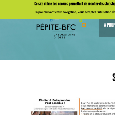
Aller au contenu principal
Ce
site
utilise
des cookies
permettant
de
récolter
des
statisti
En
poursuivant
votre
navigation,
vous
acceptez
l’utilisation
de
A PROP