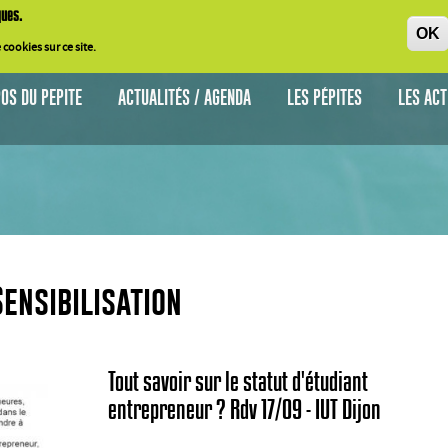
ques
.
OK
 cookies
sur
ce
site.
OS DU PEPITE
ACTUALITÉS / AGENDA
LES PÉPITES
LES AC
Sensibilisation
Tout savoir sur le statut d'étudiant
entrepreneur ? Rdv 17/09 - IUT Dijon